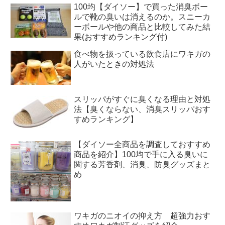
100均【ダイソー】で買った消臭ボー
ルで靴の臭いは消えるのか。スニーカ
ーボールや他の商品と比較してみた結
果(おすすめランキング付)
食べ物を扱っている飲食店にワキガの
人がいたときの対処法
スリッパがすぐに臭くなる理由と対処
法【臭くならない、消臭スリッパおす
すめランキング】
【ダイソー全商品を調査しておすすめ
商品を紹介】100均で手に入る臭いに
関する芳香剤、消臭、防臭グッズまと
め
ワキガのニオイの抑え方 超強力おす