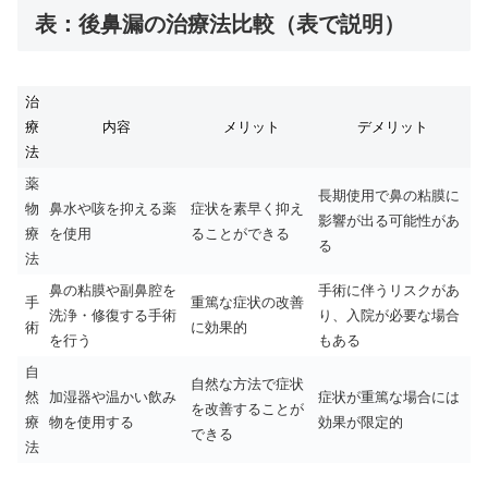
表：後鼻漏の治療法比較（表で説明）
治
療
内容
メリット
デメリット
法
薬
長期使用で鼻の粘膜に
物
鼻水や咳を抑える薬
症状を素早く抑え
影響が出る可能性があ
療
を使用
ることができる
る
法
鼻の粘膜や副鼻腔を
手術に伴うリスクがあ
手
重篤な症状の改善
洗浄・修復する手術
り、入院が必要な場合
術
に効果的
を行う
もある
自
自然な方法で症状
然
加湿器や温かい飲み
症状が重篤な場合には
を改善することが
療
物を使用する
効果が限定的
できる
法