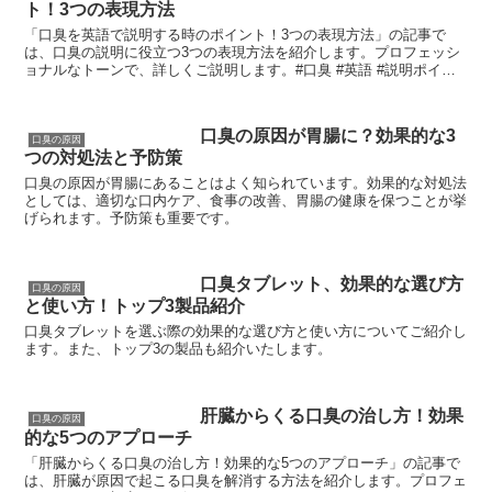
ト！3つの表現方法
「口臭を英語で説明する時のポイント！3つの表現方法」の記事で
は、口臭の説明に役立つ3つの表現方法を紹介します。プロフェッシ
ョナルなトーンで、詳しくご説明します。#口臭 #英語 #説明ポイン
ト #プロフェッショナル #知識
口臭の原因が胃腸に？効果的な3
口臭の原因
つの対処法と予防策
口臭の原因が胃腸にあることはよく知られています。効果的な対処法
としては、適切な口内ケア、食事の改善、胃腸の健康を保つことが挙
げられます。予防策も重要です。
口臭タブレット、効果的な選び方
口臭の原因
と使い方！トップ3製品紹介
口臭タブレットを選ぶ際の効果的な選び方と使い方についてご紹介し
ます。また、トップ3の製品も紹介いたします。
肝臓からくる口臭の治し方！効果
口臭の原因
的な5つのアプローチ
「肝臓からくる口臭の治し方！効果的な5つのアプローチ」の記事で
は、肝臓が原因で起こる口臭を解消する方法を紹介します。プロフェ