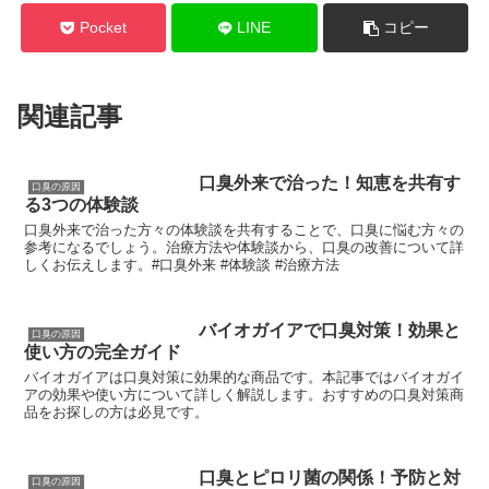
Pocket
LINE
コピー
関連記事
口臭外来で治った！知恵を共有す
口臭の原因
る3つの体験談
口臭外来で治った方々の体験談を共有することで、口臭に悩む方々の
参考になるでしょう。治療方法や体験談から、口臭の改善について詳
しくお伝えします。#口臭外来 #体験談 #治療方法
バイオガイアで口臭対策！効果と
口臭の原因
使い方の完全ガイド
バイオガイアは口臭対策に効果的な商品です。本記事ではバイオガイ
アの効果や使い方について詳しく解説します。おすすめの口臭対策商
品をお探しの方は必見です。
口臭とピロリ菌の関係！予防と対
口臭の原因