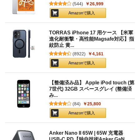
(
544
)
￥26,999
Amazonで購入
TORRAS iPhone 17 用ケース 【米軍
進化耐衝撃・高性能Magsafe対応】指
紋防止 黄...
(
8922
)
￥4,161
Amazonで購入
【整備済み品】 Apple iPod touch (第
7世代) 32GB スペースグレイ (整備済
み...
(
84
)
￥25,800
Amazonで購入
Anker Nano II 65W | 65W 充電器
USB-C PD【独自技術Anker GaN...