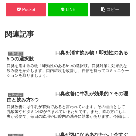
Pocket
LINE
コピー
関連記事
口臭を消す飲み物！即効性のある
口臭の原因
5つの選択肢
口臭を消す飲み物！即効性のある5つの選択肢。口臭対策に効果的な
飲み物を紹介します。口内環境を改善し、自信を持ってコミュニケー
ションを取りましょう。
口臭改善に牛乳が効果的？その理
口臭の原因
由と飲み方3つ
口臭改善には牛乳が有効であると言われています。その理由として、
乳酸菌やビタミンB2が含まれているためです。また、飲み方にも工
夫が必要で、毎日の飲用や口腔内の洗浄に効果があります。今回は、
牛乳の口臭改善効果とその飲み方についてご紹介します。
口臭が気になるあなたへ！今すぐ
口臭の原因