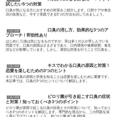
試したい5つの対策
口臭が気になる方におすすめの対策をご紹介します。口腔ケアや食生
活の改善など、今すぐ実践できる5つの方法を試してみましょう。
口臭の消し方、効果的な3つのア
口臭の原因
プローチ！即効性あり
はじめに 口臭は気になるものですが、実は多くの人が苦しんでいる
問題です。口臭の原因はさまざまであり、口内環境や健康状態、食生
活などが影響しています。しかし、適切な対策を行うことで口臭を改
善することができます。今回は、口臭の消し方について、効...
キスでわかる口臭の原因と対策！
口臭の原因
恋愛を楽しむための3つのヒント
キスで口臭の原因と対策を知ることは恋愛を楽しむために重要です。
本記事では、口臭の3つのヒントについて解説します。
ピロリ菌が引き起こす口臭の症状
口臭の原因
と対策！知っておくべき3つのポイント
ピロリ菌が原因で起こる口臭の症状とその対策について、知っておく
べき3つのポイントを解説します。専門的な視点から、この問題を深
く掘り下げていきましょう。 #ピロリ菌 #口臭 #対策