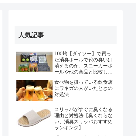
人気記事
100均【ダイソー】で買っ
た消臭ボールで靴の臭いは
消えるのか。スニーカーボ
ールや他の商品と比較して
みた結果(おすすめランキン
食べ物を扱っている飲食店
グ付)
にワキガの人がいたときの
対処法
スリッパがすぐに臭くなる
理由と対処法【臭くならな
い、消臭スリッパおすすめ
ランキング】