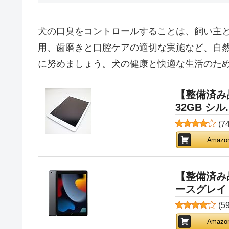
犬の口臭をコントロールすることは、飼い主
用、歯磨きと口腔ケアの適切な実施など、自
に努めましょう。犬の健康と快適な生活のた
【整備済み品】 
32GB シル..
(
7
Amaz
【整備済み品】 
ースグレイ 
(
5
Amaz