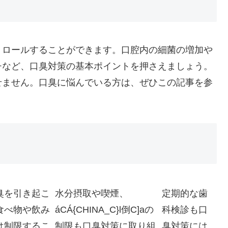
トロールすることができます。口腔内の細菌の増加や
チなど、口臭対策の基本ポイントを押さえましょう。
せません。口臭に悩んでいる方は、ぜひこの記事を参
臭を引き起こ
水分摂取や喫煙、
定期的な歯
食べ物や飲み
áCÁ{CHINA_C}l倒C]aの
科検診も口
は制限するこ
制限も口臭対策に取り組
臭対策には