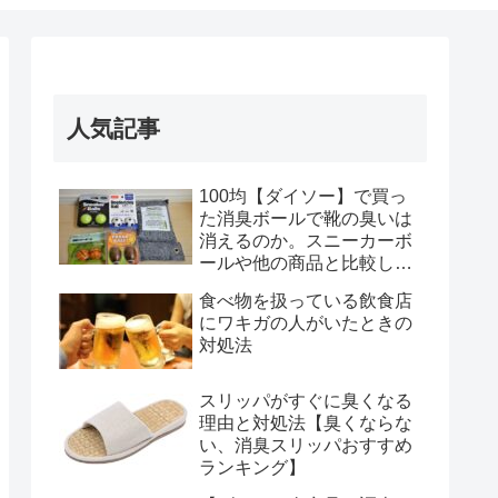
人気記事
100均【ダイソー】で買っ
た消臭ボールで靴の臭いは
消えるのか。スニーカーボ
ールや他の商品と比較して
みた結果(おすすめランキン
食べ物を扱っている飲食店
グ付)
にワキガの人がいたときの
対処法
スリッパがすぐに臭くなる
理由と対処法【臭くならな
い、消臭スリッパおすすめ
ランキング】