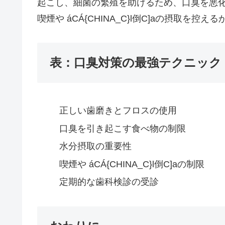
起こし、細菌の繁殖を助けるため、口臭を悪
喫煙や áCÁ{CHINA_C}l倒C]aの摂取を
表：口臭対策の最強テクニック
正しい歯磨きとフロスの使用
口臭を引き起こす食べ物の制限
水分摂取の重要性
喫煙や áCÁ{CHINA_C}l倒C]aの制限
定期的な歯科検診の受診