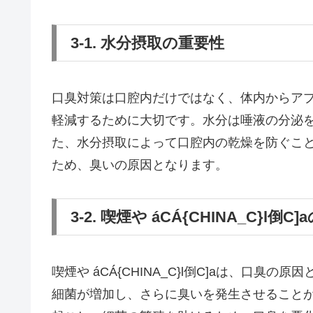
3-1. 水分摂取の重要性
口臭対策は口腔内だけではなく、体内からア
軽減するために大切です。水分は唾液の分泌
た、水分摂取によって口腔内の乾燥を防ぐこ
ため、臭いの原因となります。
3-2. 喫煙や áCÁ{CHINA_C}l倒C
喫煙や áCÁ{CHINA_C}l倒C]aは、口
細菌が増加し、さらに臭いを発生させること