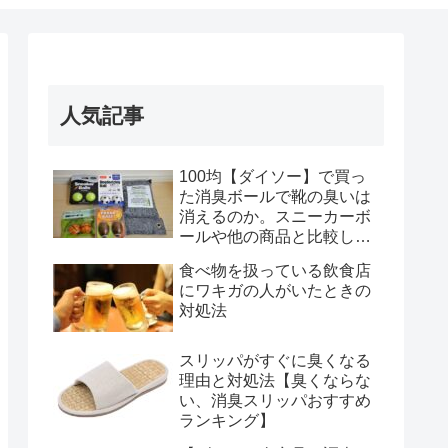
人気記事
100均【ダイソー】で買っ
た消臭ボールで靴の臭いは
消えるのか。スニーカーボ
ールや他の商品と比較して
みた結果(おすすめランキン
食べ物を扱っている飲食店
グ付)
にワキガの人がいたときの
対処法
スリッパがすぐに臭くなる
理由と対処法【臭くならな
い、消臭スリッパおすすめ
ランキング】