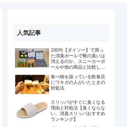
人気記事
100均【ダイソー】で買っ
た消臭ボールで靴の臭いは
消えるのか。スニーカーボ
ールや他の商品と比較して
みた結果(おすすめランキン
食べ物を扱っている飲食店
グ付)
にワキガの人がいたときの
対処法
スリッパがすぐに臭くなる
理由と対処法【臭くならな
い、消臭スリッパおすすめ
ランキング】