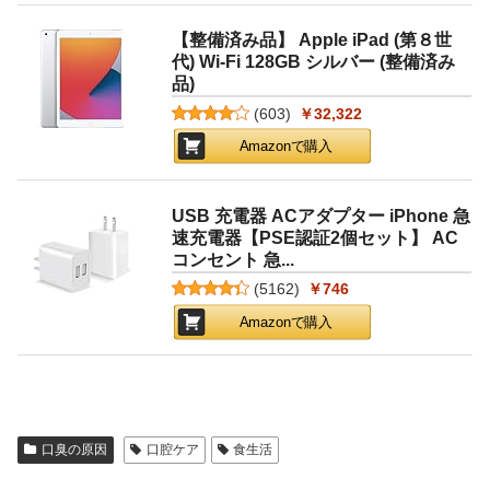
【整備済み品】 Apple iPad (第８世
代) Wi-Fi 128GB シルバー (整備済み
品)
(
603
)
￥32,322
Amazonで購入
USB 充電器 ACアダプター iPhone 急
速充電器【PSE認証2個セット】 AC
コンセント 急...
(
5162
)
￥746
Amazonで購入
口臭の原因
口腔ケア
食生活