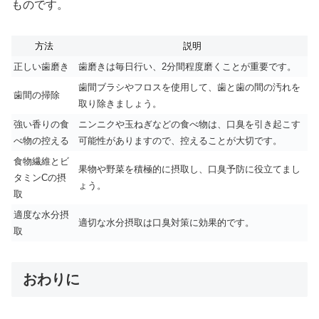
ものです。
方法
説明
正しい歯磨き
歯磨きは毎日行い、2分間程度磨くことが重要です。
歯間ブラシやフロスを使用して、歯と歯の間の汚れを
歯間の掃除
取り除きましょう。
強い香りの食
ニンニクや玉ねぎなどの食べ物は、口臭を引き起こす
べ物の控える
可能性がありますので、控えることが大切です。
食物繊維とビ
果物や野菜を積極的に摂取し、口臭予防に役立てまし
タミンCの摂
ょう。
取
適度な水分摂
適切な水分摂取は口臭対策に効果的です。
取
おわりに