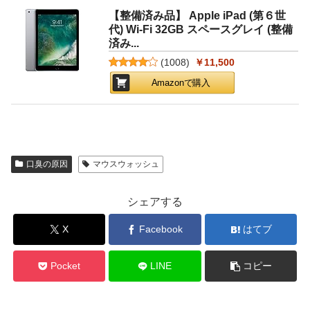
【整備済み品】 Apple iPad (第６世
代) Wi-Fi 32GB スペースグレイ (整備
済み...
(
1008
)
￥11,500
Amazonで購入
口臭の原因
マウスウォッシュ
シェアする
X
Facebook
はてブ
Pocket
LINE
コピー