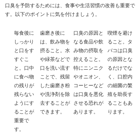
口臭を予防するためには、食事や生活習慣の改善も重要で
す。以下のポイントに気を付けましょう。
毎食後に
歯磨き後に
口臭の原因と
喫煙を避け
しっかり
は、飲み物を
なる食品や飲
ること。タ
と口をす
摂ること。水
み物の摂取を
バコは口臭
すぐこ
や緑茶などで
控えること。
の原因とな
と。口中
口を洗い流す
特にニンニク
るだけでな
に食べ物
ことで、残留
やオニオン、
く、口腔内
の残りが
した歯磨き粉
コーヒーなど
の細菌の繁
残らない
や洗浄剤を除
は口臭を悪化
殖を助長す
ようにす
去することが
させる恐れが
ることもあ
ることが
できます。
あります。
ります。
重要で
す。