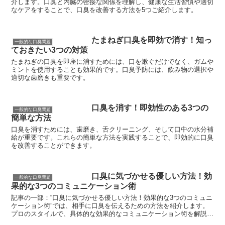
介します。口臭と内臓の密接な関係を理解し、健康な生活習慣や適切
なケアをすることで、口臭を改善する方法を5つご紹介します。
たまねぎ口臭を即効で消す！知っ
一般的な口臭問題
ておきたい3つの対策
たまねぎの口臭を即座に消すためには、口を漱ぐだけでなく、ガムや
ミントを使用することも効果的です。口臭予防には、飲み物の選択や
適切な歯磨きも重要です。
口臭を消す！即効性のある3つの
一般的な口臭問題
簡単な方法
口臭を消すためには、歯磨き、舌クリーニング、そして口中の水分補
給が重要です。これらの簡単な方法を実践することで、即効的に口臭
を改善することができます。
口臭に気づかせる優しい方法！効
一般的な口臭問題
果的な3つのコミュニケーション術
記事の一部：“口臭に気づかせる優しい方法！効果的な3つのコミュニ
ケーション術”では、相手に口臭を伝えるための方法を紹介します。
プロのスタイルで、具体的な効果的なコミュニケーション術を解説し
ます。