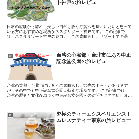
ト神戸の旅レビュー
日常の喧騒から離れ、美しい自然と静かな贅沢を味わいたいと思って
いる方におすすめな場所がネスタリゾート神戸です。 この記事で
は、ネスタリゾート神戸の魅力と、この素晴らしいリゾートでの過ご
し方についてお話しします。ここでは、絶景のオーシャンビュ...
台湾の心臓部・台北市にある中正
旅
記念堂公園の旅レビュー
台湾の首都、台北市には多くの素晴らしい観光スポットがあります
が、その中でも中正記念堂公園は特別な場所です。 この記事では、
台湾の歴史と文化が息づく中正記念堂公園への訪問をおすすめしま
す。ここでは、迫力ある国立劇場、美しい庭園、そして台湾の歴...
究極のティーエクスペリエンス！
旅
ムレスナティー東京の旅レビュー