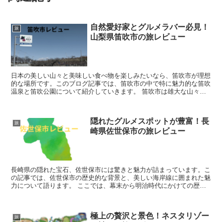
自然愛好家とグルメラバー必見！
旅
山梨県笛吹市の旅レビュー
日本の美しい山々と美味しい食べ物を楽しみたいなら、笛吹市が理想
的な場所です。このブログ記事では、笛吹市の中で特に魅力的な笛吹
温泉と笛吹公園について紹介していきます。 笛吹市は雄大な山々、
清流、そして新鮮な食材が共存し、心身ともにリフレッシュ...
隠れたグルメスポットが豊富！長
旅
崎県佐世保市の旅レビュー
長崎県の隠れた宝石、佐世保市には驚きと魅力が詰まっています。こ
の記事では、佐世保市の歴史的な背景と、美しい海岸線に囲まれた魅
力について語ります。 ここでは、幕末から明治時代にかけての歴史
的な足跡や、美しい海と海産物が共存し、訪れる人々を魅了...
極上の贅沢と景色！ネスタリゾー
旅