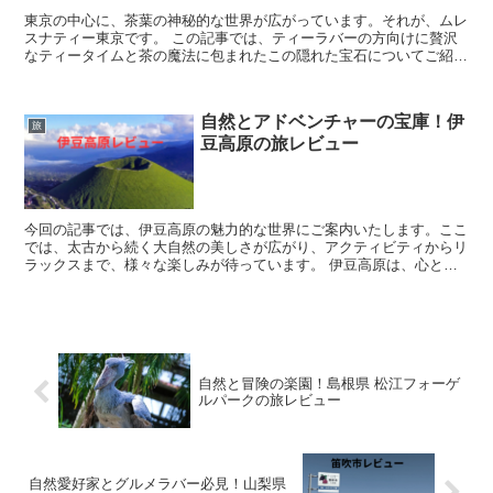
東京の中心に、茶葉の神秘的な世界が広がっています。それが、ムレ
スナティー東京です。 この記事では、ティーラバーの方向けに贅沢
なティータイムと茶の魔法に包まれたこの隠れた宝石についてご紹介
します。 ここでは、日常の忙しさから解放され、贅沢な茶...
自然とアドベンチャーの宝庫！伊
旅
豆高原の旅レビュー
今回の記事では、伊豆高原の魅力的な世界にご案内いたします。ここ
では、太古から続く大自然の美しさが広がり、アクティビティからリ
ラックスまで、様々な楽しみが待っています。 伊豆高原は、心と体
をリフレッシュさせる場所であり、自然の中でのアドベンチ...
自然と冒険の楽園！島根県 松江フォーゲ
ルパークの旅レビュー
自然愛好家とグルメラバー必見！山梨県