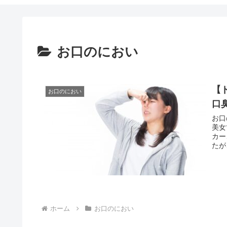
お口のにおい
【
お口のにおい
口
お口
美女
カー
たが
ホーム
お口のにおい