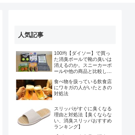
人気記事
100均【ダイソー】で買っ
た消臭ボールで靴の臭いは
消えるのか。スニーカーボ
ールや他の商品と比較して
みた結果(おすすめランキン
食べ物を扱っている飲食店
グ付)
にワキガの人がいたときの
対処法
スリッパがすぐに臭くなる
理由と対処法【臭くならな
い、消臭スリッパおすすめ
ランキング】